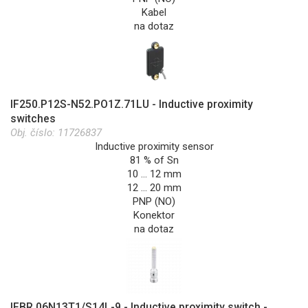
Kabel
na dotaz
IF250.P12S-N52.PO1Z.71LU - Inductive proximity
switches
Obj. číslo:
11726837
Inductive proximity sensor
81 % of Sn
10 … 12 mm
12 … 20 mm
PNP (NO)
Konektor
na dotaz
IFBR 06N13T1/S14L-9 - Inductive proximity switch -