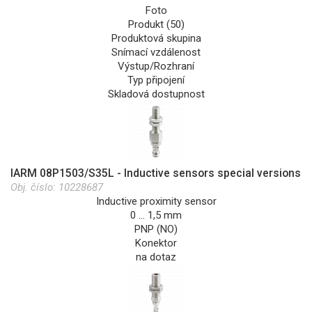
Foto
Produkt (50)
Produktová skupina
Snímací vzdálenost
Výstup/Rozhraní
Typ připojení
Skladová dostupnost
IARM 08P1503/S35L - Inductive sensors special versions
Obj. číslo:
10228687
Inductive proximity sensor
0 … 1,5 mm
PNP (NO)
Konektor
na dotaz