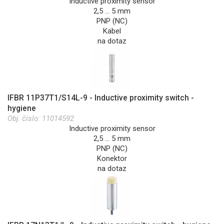
Inductive proximity sensor
2,5 … 5 mm
PNP (NC)
Kabel
na dotaz
IFBR 11P37T1/S14L-9 - Inductive proximity switch -
hygiene
Obj. číslo:
11014592
Inductive proximity sensor
2,5 … 5 mm
PNP (NC)
Konektor
na dotaz