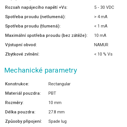
Rozsah napájecího napětí +Vs:
5 - 30 VDC
Spotřeba proudu (netlumená):
> 4 mA
Spotřeba proudu (tlumená):
< 1 mA
Maximální spotřeba proudu (bez zátěže):
10 mA
Výstupní obvod:
NAMUR
Zbytkové zvlnění:
< 10 % Vs
Mechanické parametry
Konstrukce:
Rectangular
Materiál pouzdra:
PBT
Rozměry:
10 mm
Délka pouzdra:
27.8 mm
Způsoby připojení:
Spade lug