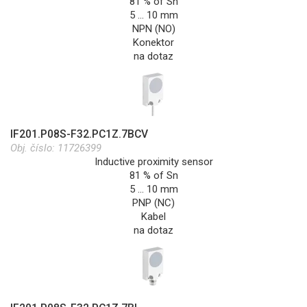
81 % of Sn
5 … 10 mm
NPN (NO)
Konektor
na dotaz
IF201.P08S-F32.PC1Z.7BCV
Obj. číslo:
11726399
Inductive proximity sensor
81 % of Sn
5 … 10 mm
PNP (NC)
Kabel
na dotaz