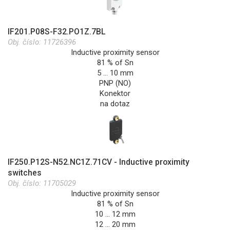
IF201.P08S-F32.PO1Z.7BL
Obj. číslo:
11726396
Inductive proximity sensor
81 % of Sn
5 … 10 mm
PNP (NO)
Konektor
na dotaz
IF250.P12S-N52.NC1Z.71CV - Inductive proximity
switches
Obj. číslo:
11705029
Inductive proximity sensor
81 % of Sn
10 … 12 mm
12 … 20 mm