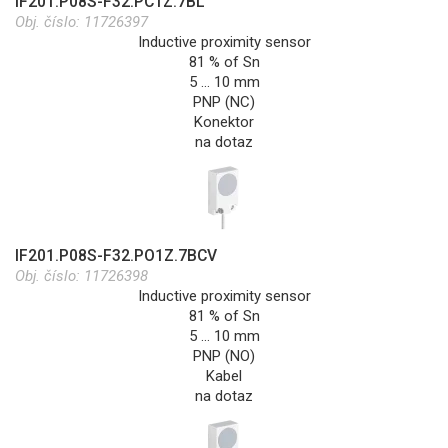
IF201.P08S-F32.PC1Z.7BL
Obj. číslo:
11726397
Inductive proximity sensor
81 % of Sn
5 … 10 mm
PNP (NC)
Konektor
na dotaz
IF201.P08S-F32.PO1Z.7BCV
Obj. číslo:
11726398
Inductive proximity sensor
81 % of Sn
5 … 10 mm
PNP (NO)
Kabel
na dotaz