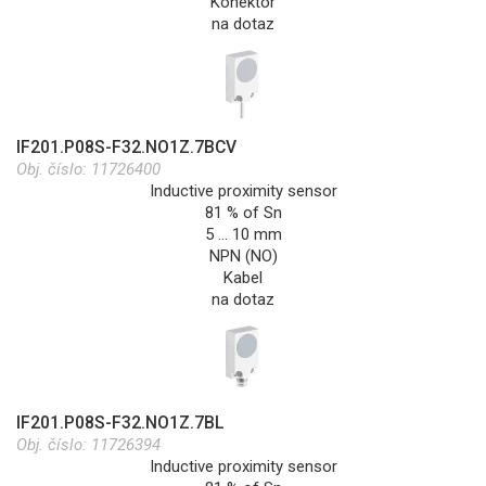
Konektor
na dotaz
IF201.P08S-F32.NO1Z.7BCV
Obj. číslo:
11726400
Inductive proximity sensor
81 % of Sn
5 … 10 mm
NPN (NO)
Kabel
na dotaz
IF201.P08S-F32.NO1Z.7BL
Obj. číslo:
11726394
Inductive proximity sensor