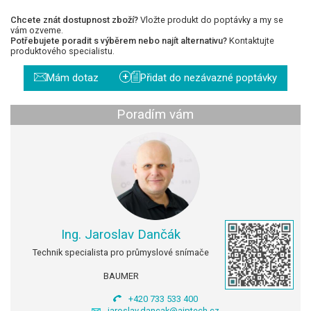
Chcete znát dostupnost zboží?
Vložte produkt do poptávky a my se
vám ozveme.
Potřebujete poradit s výběrem nebo najít alternativu?
Kontaktujte
produktového specialistu.
+
Mám dotaz
Přidat do nezávazné poptávky
Poradím vám
Ing. Jaroslav Dančák
Technik specialista pro průmyslové snímače
BAUMER
+420 733 533 400
jaroslav.dancak@ajptech.cz