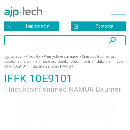
Napište nám
Poptávka
ajptech.cz
>
Produkty
>
Průmyslové snímače
>
Snímače Baumer pro
detekci a měření
>
Snímače pro detekci přítomnosti
>
Indukční snímače
>
IFFK 10E9101 - Inductive sensors NAMUR
IFFK 10E9101
- Induktivní snímač NAMUR Baumer