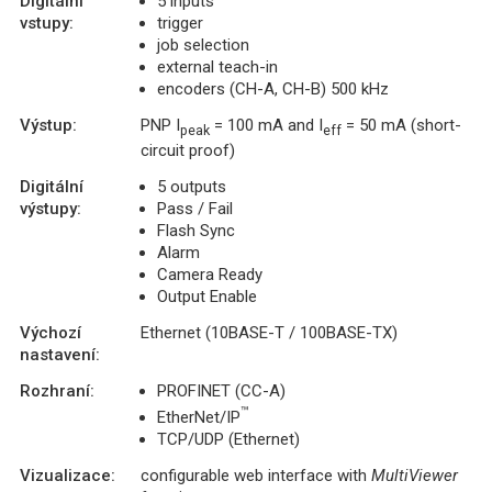
Digitální
5 inputs
vstupy:
trigger
job selection
external teach-in
encoders (CH-A, CH-B) 500 kHz
Výstup:
PNP I
= 100 mA and I
= 50 mA (short-
peak
eff
circuit proof)
Digitální
5 outputs
výstupy:
Pass / Fail
Flash Sync
Alarm
Camera Ready
Output Enable
Výchozí
Ethernet (10BASE-T / 100BASE-TX)
nastavení:
Rozhraní:
PROFINET (CC-A)
™
EtherNet/IP
TCP/UDP (Ethernet)
Vizualizace:
configurable web interface with
MultiViewer