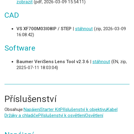
zobrazit
(pdf, 2026-03-09 15:54:11)
CAD
VS XF700M03I08IP / STEP
|
stáhnout
(zip, 2026-03-09
16:08:42)
Software
Baumer VeriSens Lens Tool v2.3.6
|
stáhnout
(EN, zip,
2025-07-11 18:03:04)
Příslušenství
Obsahuje:
Napájení
Starter Kit
Příslušenství k objektivu
Kabel
Držáky a chladiče
Příslušenství k osvětlení
Osvětlení