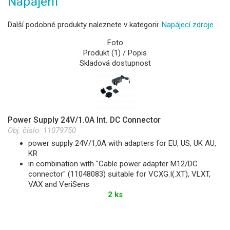
Napájení
Další podobné produkty naleznete v kategorii:
Napájecí zdroje
Foto
Produkt (1) / Popis
Skladová dostupnost
Power Supply 24V/1.0A Int. DC Connector
Obj. číslo:
11079750
power supply 24V/1,0A with adapters for EU, US, UK AU,
KR
in combination with "Cable power adapter M12/DC
connector" (11048083) suitable for VCXG.I(.XT), VLXT,
VAX and VeriSens
2 ks