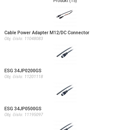
Produkt (15)
Cable Power Adapter M12/DC Connector
Obj. číslo:
11048083
ESG 34JP0200GS
Obj. číslo:
11201118
ESG 34JP0500GS
Obj. číslo:
11195097