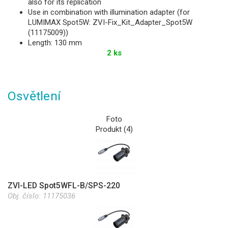
also for its replication
Use in combination with illumination adapter (for
LUMIMAX Spot5W: ZVI-Fix_Kit_Adapter_Spot5W
(11175009))
Length: 130 mm
2 ks
Osvětlení
Foto
Produkt (4)
ZVI-LED Spot5WFL-B/SPS-220
Obj. číslo:
11175036