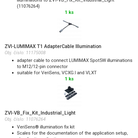
illuminations to ZVI-VB_Fix_Kit_Industrial_Light
(11076264)
1 ks
ZVI-LUMIMAX T1 AdapterCable Illumination
Obj. číslo:
11175008
adapter cable to connect LUMIMAX Spot5W illuminations
to M12/12-pin connector
suitable for VeriSens, VCXG.I and VLXT
1 ks
ZVI-VB_Fix_Kit_Industrial_Light
Obj. číslo:
11076264
VeriSens® illumination fix kit
Scales for the documentation of the application setup,