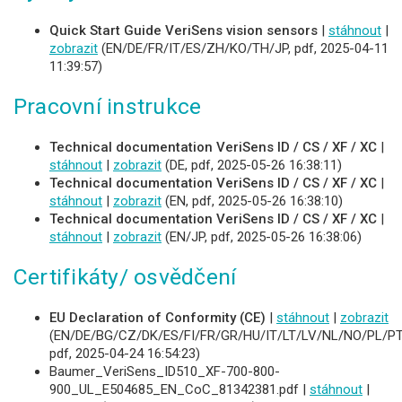
Quick Start Guide VeriSens vision sensors
|
stáhnout
|
zobrazit
(EN/DE/FR/IT/ES/ZH/KO/TH/JP, pdf, 2025-04-11
11:39:57)
Pracovní instrukce
Technical documentation VeriSens ID / CS / XF / XC
|
stáhnout
|
zobrazit
(DE, pdf, 2025-05-26 16:38:11)
Technical documentation VeriSens ID / CS / XF / XC
|
stáhnout
|
zobrazit
(EN, pdf, 2025-05-26 16:38:10)
Technical documentation VeriSens ID / CS / XF / XC
|
stáhnout
|
zobrazit
(EN/JP, pdf, 2025-05-26 16:38:06)
Certifikáty/ osvědčení
EU Declaration of Conformity (CE)
|
stáhnout
|
zobrazit
(EN/DE/BG/CZ/DK/ES/FI/FR/GR/HU/IT/LT/LV/NL/NO/PL/PT
pdf, 2025-04-24 16:54:23)
Baumer_VeriSens_ID510_XF-700-800-
900_UL_E504685_EN_CoC_81342381.pdf |
stáhnout
|