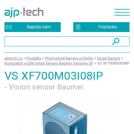
Napište nám
Poptávka
ajptech.cz
>
Produkty
>
Průmyslové kamery a čtečky
>
Smart kamery
>
Kompaktní rychlé smart kamery Baumer Verisens XF
>
VS XF700M03I08IP
VS XF700M03I08IP
- Vision sensor Baumer