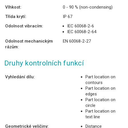
Vlhkost:
0 - 90 % (non-condensing)
Třída krytí:
IP 67
Odolnost vibracím:
IEC 60068-2-6
IEC 60068-2-64
Odolnost mechanickým
EN 60068-2-27
rázům:
Druhy kontrolních funkcí
Vyhledání dílu:
Part location on
contours
Part location on
edges
Part location on
circle
Part location on
text line
Geometrické veličiny:
Distance