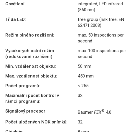
Osvětlení:
integrated, LED infrared
(860 nm)
Třída LED:
free group (risk free, EN
62471:2008)
Režim plného rozlišení:
max. 50 inspections per
second
Vysokorychlostní režim
max. 100 inspections per
(redukované rozlišení):
second
Min. vzdálenost objektu:
50 mm
Max. vzdálenost objektu:
450 mm
Počet programů:
≤ 255
Maximální počet kontrol v
32
rámci programu:
Signálový procesor:
®
Baumer
FEX
4.0
Počet uložených NOK snímků:
32
Objektiv:
8 mm