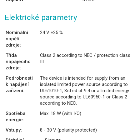
Elektrické parametry
Nominální
24 V ±25 %
napětí
zdroje:
Třída
Class 2 according to NEC / protection class
napájecího
III
zdroje:
Podrobnosti
The device is intended for supply from an
k napájení
isolated limited power source according to
zařízení:
UL61010-1, 3rd ed cl. 9.4 or a limited energy
source according to UL60950-1 or Class 2
according to NEC.
Spotřeba
Max. 18 W (with I/O)
energie:
Vstupy:
8 - 30 V (polarity protected)