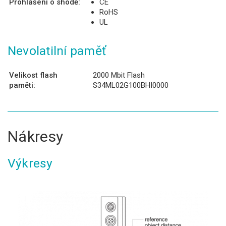
Prohlášení o shodě:
CE
RoHS
UL
Nevolatilní paměť
Velikost flash
2000 Mbit Flash
paměti:
S34ML02G100BHI0000
Nákresy
Výkresy