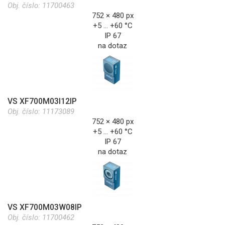
Obj. číslo:
11700463
752 × 480 px
+5 … +60 °C
IP 67
na dotaz
VS XF700M03I12IP
Obj. číslo:
11173089
752 × 480 px
+5 … +60 °C
IP 67
na dotaz
VS XF700M03W08IP
Obj. číslo:
11700462