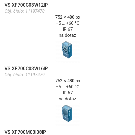
VS XF700C03W12IP
Obj. číslo:
11197478
752 × 480 px
+5 … +60 °C
IP 67
na dotaz
VS XF700C03W16IP
Obj. číslo:
11197479
752 × 480 px
+5 … +60 °C
IP 67
na dotaz
VS XF700M03I08IP