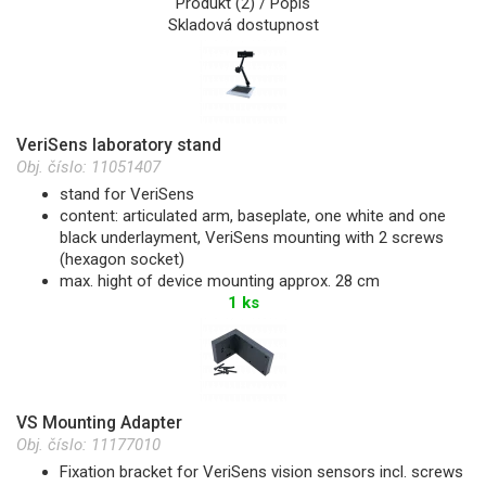
Produkt (2) / Popis
Skladová dostupnost
VeriSens laboratory stand
Obj. číslo:
11051407
stand for VeriSens
content: articulated arm, baseplate, one white and one
black underlayment, VeriSens mounting with 2 screws
(hexagon socket)
max. hight of device mounting approx. 28 cm
1 ks
VS Mounting Adapter
Obj. číslo:
11177010
Fixation bracket for VeriSens vision sensors incl. screws