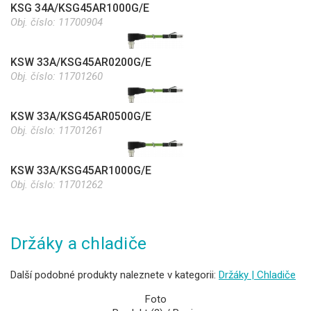
KSG 34A/KSG45AR1000G/E
Obj. číslo:
11700904
KSW 33A/KSG45AR0200G/E
Obj. číslo:
11701260
KSW 33A/KSG45AR0500G/E
Obj. číslo:
11701261
KSW 33A/KSG45AR1000G/E
Obj. číslo:
11701262
Držáky a chladiče
Další podobné produkty naleznete v kategorii:
Držáky | Chladiče
Foto