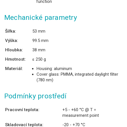
function
Mechanické parametry
Šířka:
53 mm
Výška:
99.5 mm
Hloubka:
38 mm
Hmotnost:
≤ 250 g
Materiál:
Housing: aluminum
Cover glass: PMMA, integrated daylight filter
(780 nm)
Podmínky prostředí
Pracovní teplota:
+5 - +60 °C @ T =
measurement point
Skladovací teplota:
-20 - +70 °C