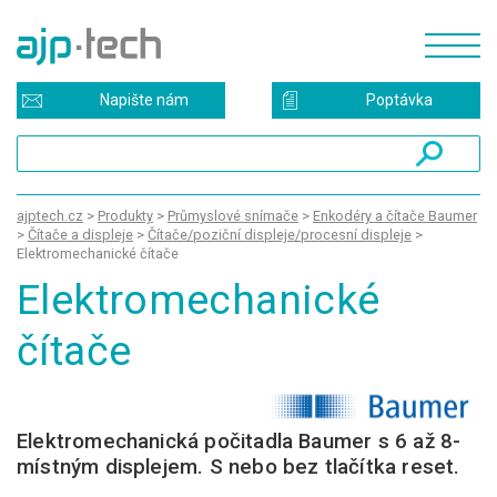
Napište nám
Poptávka
ajptech.cz
>
Produkty
>
Průmyslové snímače
>
Enkodéry a čítače Baumer
>
Čítače a displeje
>
Čítače/poziční displeje/procesní displeje
>
Elektromechanické čítače
Elektromechanické
čítače
Elektromechanická počitadla Baumer s 6 až 8-
místným displejem. S nebo bez tlačítka reset.