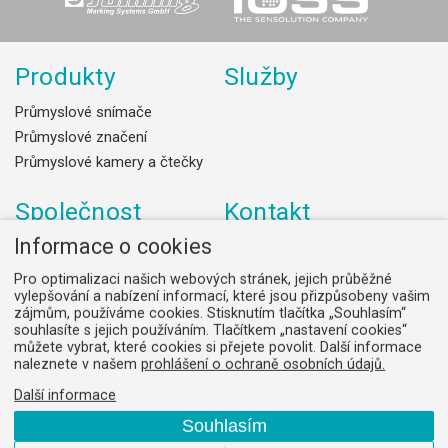
Produkty
Služby
Průmyslové snímače
Průmyslové značení
Průmyslové kamery a čtečky
Společnost
Kontakt
Informace o cookies
Dodavatelé
AJP-tech spol. s.r.o.
Firemní kultura
Hudcova 78c, 612 00 Brno,
Pro optimalizaci našich webových stránek, jejich průběžné
Česká republika.
Historie
vylepšování a nabízení informací, které jsou přizpůsobeny vašim
zájmům, používáme cookies. Stisknutím tlačítka „Souhlasím“
IČ: 26283433
Předmět činnosti
souhlasíte s jejich používáním. Tlačítkem „nastavení cookies“
DIČ: CZ26283433
Zásady zpracování osobních
můžete vybrat, které cookies si přejete povolit. Další informace
naleznete v našem
prohlášení o ochraně osobních údajů.
údajů (GDPR)
+420 544 525 210
Všeobecné obchodní podmínky
Další informace
Odebírat novinky
Souhlasím