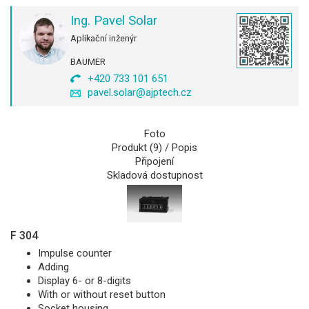
Ing. Pavel Solar
Aplikační inženýr
BAUMER
+420 733 101 651
pavel.solar@ajptech.cz
Foto
Produkt (9) / Popis
Připojení
Skladová dostupnost
F 304
Impulse counter
Adding
Display 6- or 8-digits
With or without reset button
Socket housing