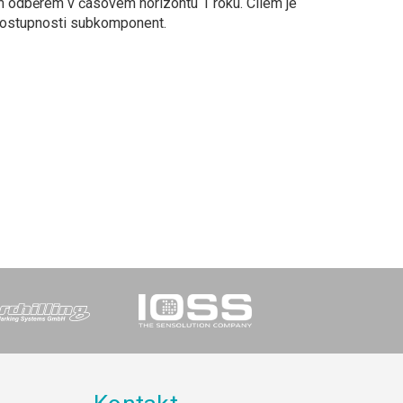
odběrem v časovém horizontu 1 roku. Cílem je
 dostupnosti subkomponent.