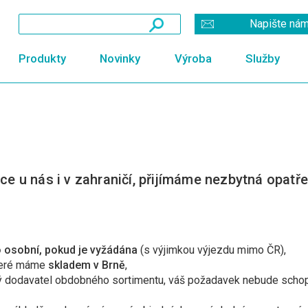
Napište ná
Produkty
Novinky
Výroba
Služby
ace u nás i v zahraničí, přijímáme nezbytná opatř
 osobní, pokud je vyžádána
(s výjimkou výjezdu mimo ČR),
které máme
skladem v Brně
,
jiný dodavatel obdobného sortimentu, váš požadavek nebude schop