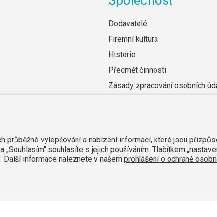
Společnost
Dodavatelé
Firemní kultura
Historie
Předmět činnosti
Zásady zpracování osobních úd
Všeobecné obchodní podmínky
ich průběžné vylepšování a nabízení informací, které jsou přizpů
a „Souhlasím“ souhlasíte s jejich používáním. Tlačítkem „nastave
it. Další informace naleznete v našem
prohlášení o ochraně osobní