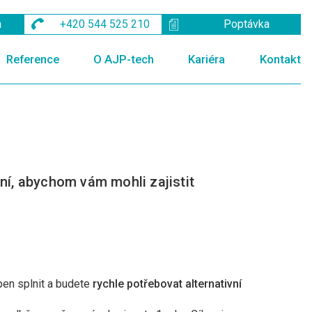
m
+420 544 525 210
Poptávka
Reference
O AJP-tech
Kariéra
Kontakt
ení, abychom vám mohli zajistit
en splnit a budete
rychle potřebovat alternativní