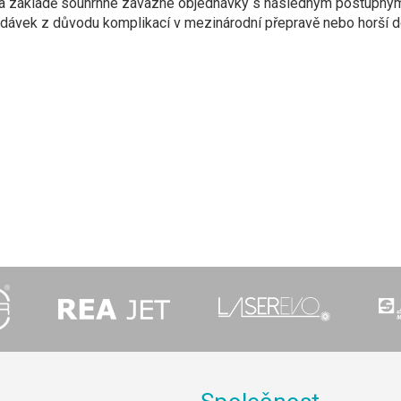
a základě souhrnné závazné objednávky s následným postupným 
odávek z důvodu komplikací v mezinárodní přepravě nebo horší