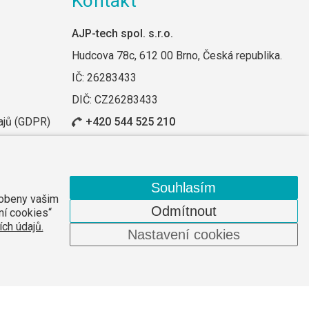
Kontakt
AJP-tech spol. s.r.o.
Hudcova 78c, 612 00 Brno, Česká republika.
IČ: 26283433
DIČ: CZ26283433
ajů (GDPR)
+420 544 525 210
Odebírat novinky
Souhlasím
sobeny vašim
Odmítnout
ní cookies“
Web vytvořilo
Comerto
.
ch údajů.
Nastavení cookies