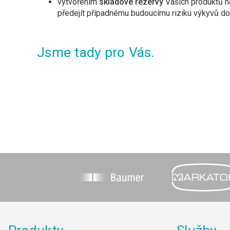
vytvořením
skladové rezervy
Vašich produktů n
předejít případnému budoucímu riziku výkyvů d
Jsme tady pro Vás.