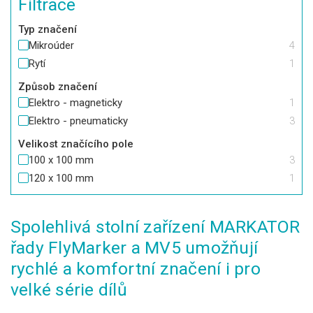
Filtrace
Typ značení
Mikroúder
4
Rytí
1
Způsob značení
Elektro - magneticky
1
Elektro - pneumaticky
3
Velikost značícího pole
100 x 100 mm
3
120 x 100 mm
1
Spolehlivá stolní zařízení MARKATOR
řady FlyMarker a MV5 umožňují
rychlé a komfortní značení i pro
velké série dílů