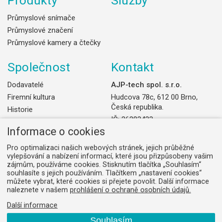
Produkty
Služby
Průmyslové snímače
Průmyslové značení
Průmyslové kamery a čtečky
Společnost
Kontakt
Dodavatelé
AJP-tech spol. s.r.o.
Firemní kultura
Hudcova 78c, 612 00 Brno,
Česká republika.
Historie
IČ: 26283433
Předmět činnosti
Informace o cookies
DIČ: CZ26283433
Zásady zpracování osobních
údajů (GDPR)
+420 544 525 210
Pro optimalizaci našich webových stránek, jejich průběžné
vylepšování a nabízení informací, které jsou přizpůsobeny vašim
Všeobecné obchodní podmínky
Odebírat novinky
zájmům, používáme cookies. Stisknutím tlačítka „Souhlasím“
souhlasíte s jejich používáním. Tlačítkem „nastavení cookies“
můžete vybrat, které cookies si přejete povolit. Další informace
naleznete v našem
prohlášení o ochraně osobních údajů.
Cookies
Dodavatelé
Mapa webu
Obchodní sekce
Další informace
Souhlasím