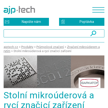
Napište nám
Poptávka
ajptech.cz
>
Produkty
>
Průmyslové značení
>
Značení mikroúderem a
rytím
>
Stolní mikroúderová a rycí značicí zařízení
Stolní mikroúderová a
rycí značicí zařízení