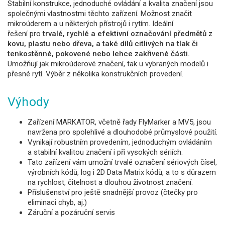
Stabilní konstrukce, jednoduché ovládání a kvalita značení jsou
společnými vlastnostmi těchto zařízení. Možnost značit
mikroúderem a u některých přístrojů i rytím. Ideální
řešení pro
trvalé, rychlé a efektivní označování předmětů z
kovu, plastu nebo dřeva, a také dílů citlivých na tlak či
tenkostěnné, pokovené nebo lehce zakřivené části.
Umožňují jak mikroúderové značení, tak u vybraných modelů i
přesné rytí. Výběr z několika konstrukčních provedení.
Výhody
Zařízení
MARKATOR
, včetně řady FlyMarker a MV5, jsou
navržena pro spolehlivé a dlouhodobé průmyslové použití.
Vynikají robustním provedením, jednoduchým ovládáním
a stabilní kvalitou značení i při vysokých sériích.
Tato zařízení vám umožní trvalé označení sériových čísel,
výrobních kódů, log i 2D Data Matrix kódů, a to s důrazem
na rychlost, čitelnost a dlouhou životnost značení.
Příslušenství pro ještě snadnější provoz (čtečky pro
eliminaci chyb, aj.)
Záruční a pozáruční servis