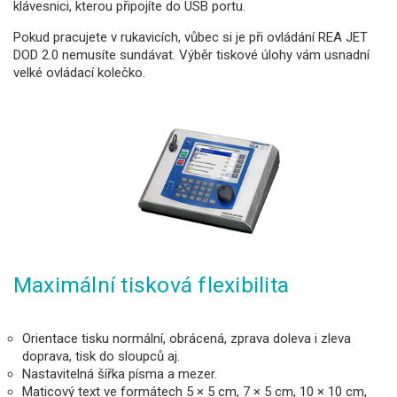
klávesnici, kterou připojíte do USB portu.
Pokud pracujete v rukavicích, vůbec si je při ovládání REA JET
DOD 2.0 nemusíte sundávat. Výběr tiskové úlohy vám usnadní
velké ovládací kolečko.
Maximální tisková flexibilita
Orientace tisku normální, obrácená, zprava doleva i zleva
doprava, tisk do sloupců aj.
Nastavitelná šířka písma a mezer.
Maticový text ve formátech 5 × 5 cm, 7 × 5 cm, 10 × 10 cm,