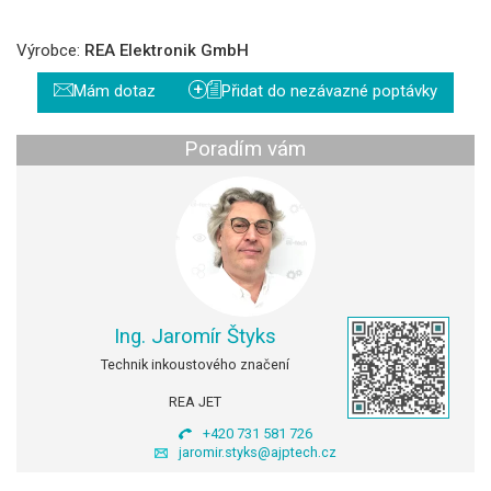
Výrobce:
REA Elektronik GmbH
+
Mám dotaz
Přidat do nezávazné poptávky
Poradím vám
Ing. Jaromír Štyks
Technik inkoustového značení
REA JET
+420 731 581 726
jaromir.styks@ajptech.cz