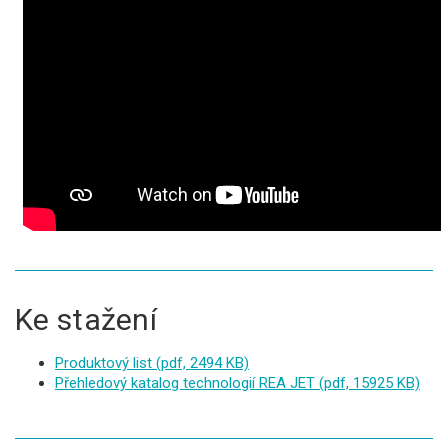
Ke stažení
Produktový list
(pdf, 2494 KB)
Přehledový katalog technologií REA JET
(pdf, 15925 KB)