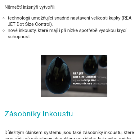
Němečtí inženýři vytvořili:
technologii umožňující snadné nastavení velikosti kapky (REA
JET Dot Size Control),
nové inkousty, které mají i při nízké spotřebě vysokou krycí
schopnost.
Zásobníky inkoustu
Důležitým článkem systému jsou také zásobníky inkoustu, které
jsou vždy přizpůsobeny charakteru použitého tiskového média