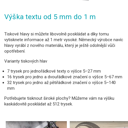
Výška textu od 5 mm do 1 m
Tiskové hlavy si můžete libovolně poskládat a díky tomu
vytisknete informace až 1 metr vysoké. Německý výrobce navíc
hlavy vyrábí z nového materiálu, který je ještě odolnější vůči
opotřebení.
Varianty tiskových hlav
7 trysek pro jednořádkové texty o výšce 5
–27 mm
16 trysek pro jedno a dvouřádkové značení o výšce
5
–67 mm
32 trysek pro jedno až pětiřádkové značení o výšce
5
–140
mm
Potřebujete tisknout široké plochy? Můžeme vám na výšku
kaskádovitě poskládat až 512 trysek.