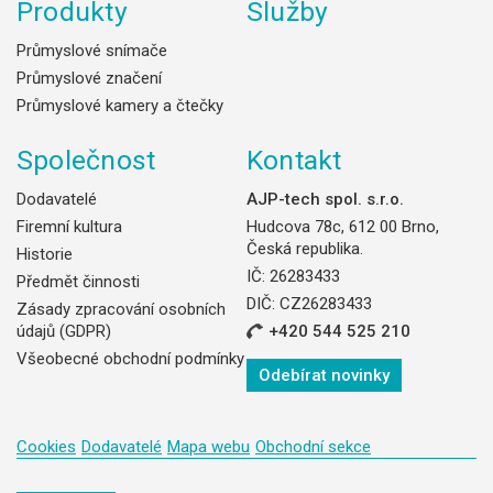
Produkty
Služby
Průmyslové snímače
Průmyslové značení
Průmyslové kamery a čtečky
Společnost
Kontakt
Dodavatelé
AJP-tech spol. s.r.o.
Firemní kultura
Hudcova 78c, 612 00 Brno,
Česká republika.
Historie
IČ: 26283433
Předmět činnosti
DIČ: CZ26283433
Zásady zpracování osobních
údajů (GDPR)
+420 544 525 210
Všeobecné obchodní podmínky
Odebírat novinky
Cookies
Dodavatelé
Mapa webu
Obchodní sekce