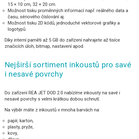
15 × 10 cm, 32 × 20 cm.
Možnost tisku proměnných informací např. reálného data a
času, sériového číslování aj.
Možnost tisku 2D kódů, jednoduché vektorové grafiky a
logotypů.
Díky interní paměti až 5 GB do zařízení nahrajete až tisíce
značicích úloh, bitmap, nastavení apod.
Nejširší sortiment inkoustů pro savé
i nesavé povrchy
Do zařízení REA JET DOD 2.0 nabízíme inkousty na savé i
nesavé povrchy s velmi krátkou dobou schnutí.
Na výběr máte z inkoustů v mnoha barvách na:
papír, karton,
plasty, pryže,
kovy,