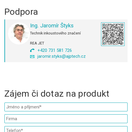
Podpora
Ing. Jaromír Štyks
Technik inkoustového značení
REA JET
+420 731 581 726
jaromir.styks@ajptech.cz
Zájem či dotaz na produkt