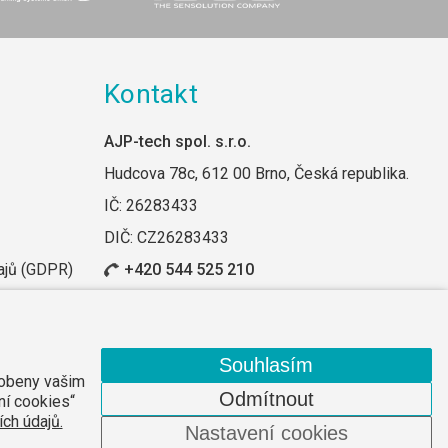
Kontakt
AJP-tech spol. s.r.o.
Hudcova 78c, 612 00 Brno, Česká republika.
IČ: 26283433
DIČ: CZ26283433
ajů (GDPR)
+420 544 525 210
Odebírat novinky
Souhlasím
sobeny vašim
Odmítnout
ní cookies“
Web vytvořilo
Comerto
.
ch údajů.
Nastavení cookies