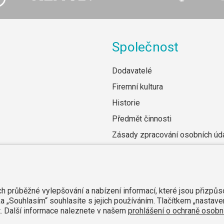
Společnost
Dodavatelé
Firemní kultura
Historie
Předmět činnosti
Zásady zpracování osobních úd
Všeobecné obchodní podmínky
ich průběžné vylepšování a nabízení informací, které jsou přizpů
a „Souhlasím“ souhlasíte s jejich používáním. Tlačítkem „nastave
it. Další informace naleznete v našem
prohlášení o ochraně osobní