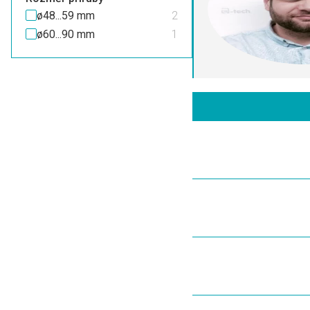
ø48...59 mm
2
ø60...90 mm
1