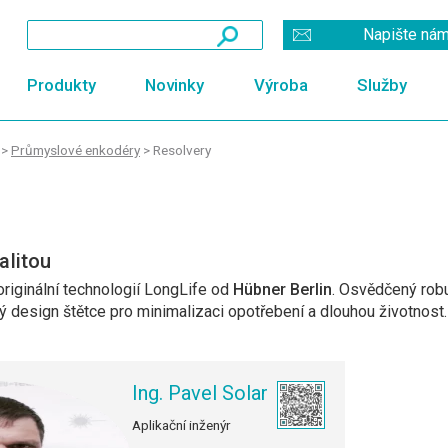
Napište ná
Produkty
Novinky
Výroba
Služby
>
Průmyslové enkodéry
>
Resolvery
alitou
riginální technologií LongLife od
Hübner Berlin
. Osvědčený robu
ký design štětce pro minimalizaci opotřebení a dlouhou životnost
Ing. Pavel Solar
Aplikační inženýr