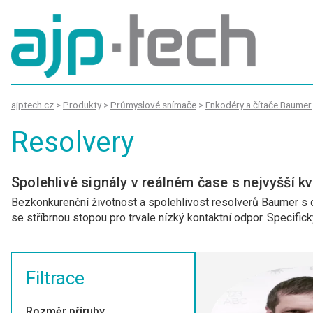
ajptech.cz
>
Produkty
>
Průmyslové snímače
>
Enkodéry a čítače Baumer
Resolvery
Spolehlivé signály v reálném čase s nejvyšší kv
Bezkonkurenční životnost a spolehlivost resolverů Baumer s o
se stříbrnou stopou pro trvale nízký kontaktní odpor. Specific
Filtrace
Rozměr příruby