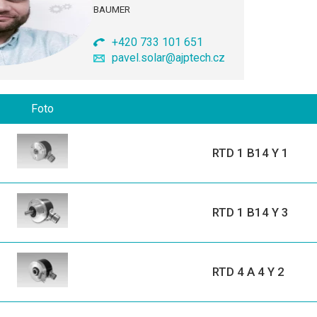
BAUMER
+420 733 101 651
pavel.solar@ajptech.cz
Foto
RTD 1 B14 Y 1
RTD 1 B14 Y 3
RTD 4 A 4 Y 2