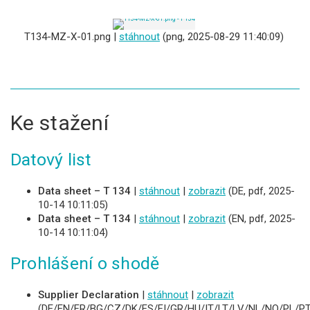
T134-MZ-X-01.png |
stáhnout
(png, 2025-08-29 11:40:09)
Ke stažení
Datový list
Data sheet – T 134
|
stáhnout
|
zobrazit
(DE, pdf, 2025-
10-14 10:11:05)
Data sheet – T 134
|
stáhnout
|
zobrazit
(EN, pdf, 2025-
10-14 10:11:04)
Prohlášení o shodě
Supplier Declaration
|
stáhnout
|
zobrazit
(DE/EN/FR/BG/CZ/DK/ES/FI/GR/HU/IT/LT/LV/NL/NO/PL/PT