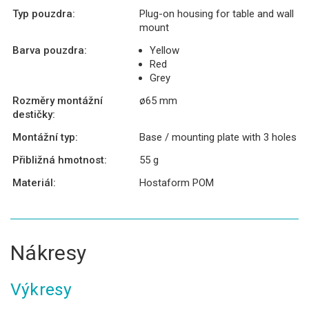
Typ pouzdra:
Plug-on housing for table and wall
mount
Barva pouzdra:
Yellow
Red
Grey
Rozměry montážní
ø65 mm
destičky:
Montážní typ:
Base / mounting plate with 3 holes
Přibližná hmotnost:
55 g
Materiál:
Hostaform POM
Nákresy
Výkresy