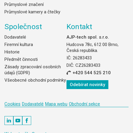
Průmyslové značení
Průmyslové kamery a čtečky
Společnost
Kontakt
Dodavatelé
AJP-tech spol. s.r.o.
Firemní kultura
Hudcova 78c, 612 00 Brno,
Česká republika.
Historie
IČ: 26283433
Předmět činnosti
DIČ: CZ26283433
Zásady zpracování osobních
údajů (GDPR)
+420 544 525 210
Všeobecné obchodní podmínky
Odebírat novinky
Cookies
Dodavatelé
Mapa webu
Obchodní sekce