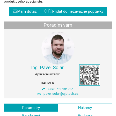
produktového specialistu.
+
Mám dotaz
Přidat do nezávazné poptávky
Poradím vám
Ing. Pavel Solar
Aplikační inženýr
BAUMER
+420 733 101 651
pavel.solar@ajptech.cz
Parametry
Nákresy
Ke stažení
Podpora