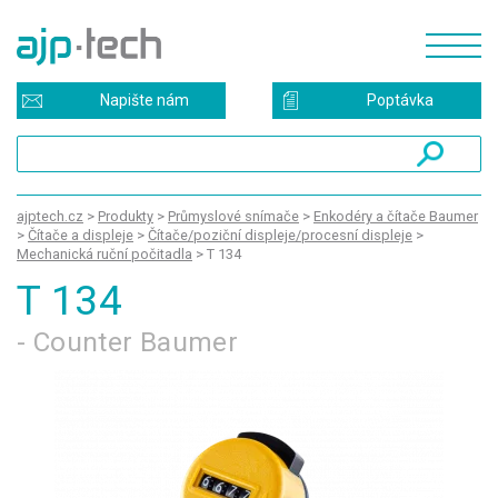
Napište nám
Poptávka
ajptech.cz
>
Produkty
>
Průmyslové snímače
>
Enkodéry a čítače Baumer
>
Čítače a displeje
>
Čítače/poziční displeje/procesní displeje
>
Mechanická ruční počitadla
>
T 134
T 134
- Counter Baumer