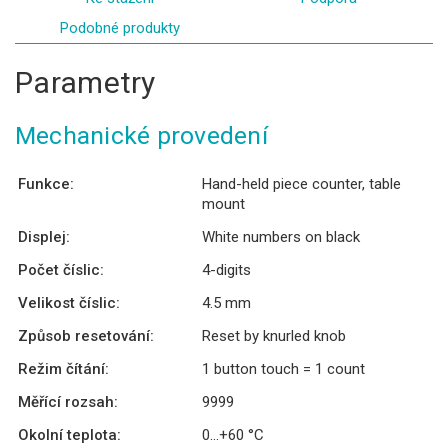
Podobné produkty
Parametry
Mechanické provedení
Funkce:
Hand-held piece counter, table
mount
Displej:
White numbers on black
Počet číslic:
4-digits
Velikost číslic:
4.5 mm
Způsob resetování:
Reset by knurled knob
Režim čítání:
1 button touch = 1 count
Měřící rozsah:
9999
Okolní teplota:
0...+60 °C