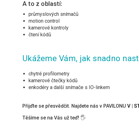
A to z oblastí:
průmyslových snímačů
motion control
kamerové kontroly
čtení kódů
Ukážeme Vám, jak snadno nasta
chytré profilometry
kamerové čtečky kódů
enkodéry a další snímače s IO-linkem
Přijďte se přesvědčit. Najdete nás v PAVILONU
V
|
ST
Těšíme se na Vás už teď! 🖐