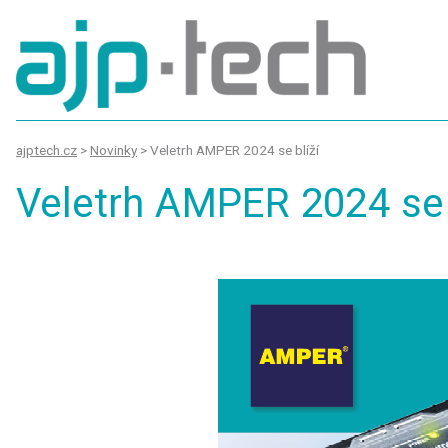
ajptech.cz
>
Novinky
>
Veletrh AMPER 2024 se blíží
Veletrh AMPER 2024 se 