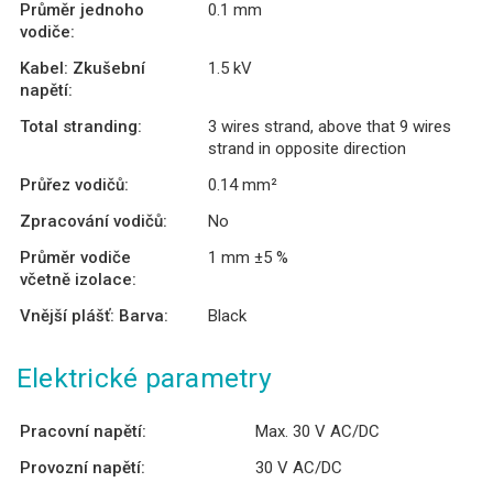
Průměr jednoho
0.1 mm
vodiče:
Kabel: Zkušební
1.5 kV
napětí:
Total stranding:
3 wires strand, above that 9 wires
strand in opposite direction
Průřez vodičů:
0.14 mm²
Zpracování vodičů:
No
Průměr vodiče
1 mm ±5 %
včetně izolace:
Vnější plášť: Barva:
Black
Elektrické parametry
Pracovní napětí:
Max. 30 V AC/DC
Provozní napětí:
30 V AC/DC