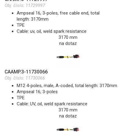
Obj. číslo:
11729997
Ampseal 16, 3-poles, free cable end, total
length: 3170mm
TPE
Cable: uv, oil, weld spark resistance
3170 mm
na dotaz
CAAMP.3-11730066
Obj. číslo:
11730066
M12 4-poles, male, A-coded, total length: 3170mm
Ampseal 16, 3-poles
TPE
Cable: UV, oil, weld spark resistance
3170 mm
na dotaz