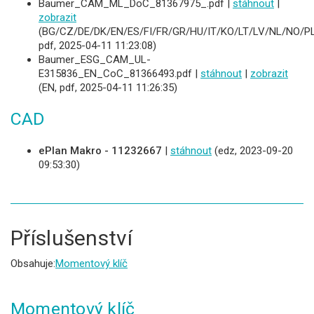
Baumer_CAM_ML_DoC_81367975_.pdf |
stáhnout
|
zobrazit
(BG/CZ/DE/DK/EN/ES/FI/FR/GR/HU/IT/KO/LT/LV/NL/NO/PL
pdf, 2025-04-11 11:23:08)
Baumer_ESG_CAM_UL-
E315836_EN_CoC_81366493.pdf |
stáhnout
|
zobrazit
(EN, pdf, 2025-04-11 11:26:35)
CAD
ePlan Makro - 11232667
|
stáhnout
(edz, 2023-09-20
09:53:30)
Příslušenství
Obsahuje:
Momentový klíč
Momentový klíč