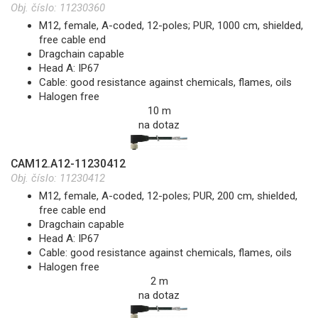
Obj. číslo:
11230360
M12, female, A-coded, 12-poles; PUR, 1000 cm, shielded,
free cable end
Dragchain capable
Head A: IP67
Cable: good resistance against chemicals, flames, oils
Halogen free
10 m
na dotaz
CAM12.A12-11230412
Obj. číslo:
11230412
M12, female, A-coded, 12-poles; PUR, 200 cm, shielded,
free cable end
Dragchain capable
Head A: IP67
Cable: good resistance against chemicals, flames, oils
Halogen free
2 m
na dotaz