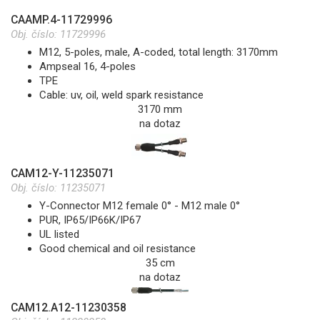
CAAMP.4-11729996
Obj. číslo:
11729996
M12, 5-poles, male, A-coded, total length: 3170mm
Ampseal 16, 4-poles
TPE
Cable: uv, oil, weld spark resistance
3170 mm
na dotaz
CAM12-Y-11235071
Obj. číslo:
11235071
Y-Connector M12 female 0° - M12 male 0°
PUR, IP65/IP66K/IP67
UL listed
Good chemical and oil resistance
35 cm
na dotaz
CAM12.A12-11230358