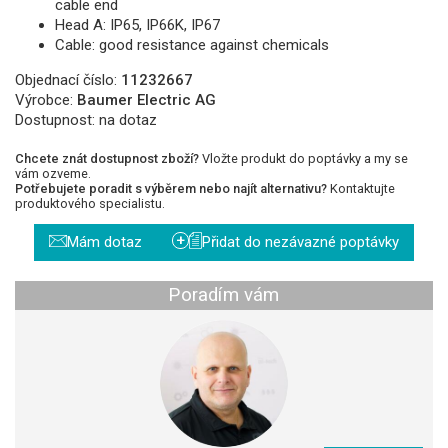
cable end
Head A: IP65, IP66K, IP67
Cable: good resistance against chemicals
Objednací číslo:
11232667
Výrobce:
Baumer Electric AG
Dostupnost:
na dotaz
Chcete znát dostupnost zboží?
Vložte produkt do poptávky a my se
vám ozveme.
Potřebujete poradit s výběrem nebo najít alternativu?
Kontaktujte
produktového specialistu.
+
Mám dotaz
Přidat do nezávazné poptávky
Poradím vám