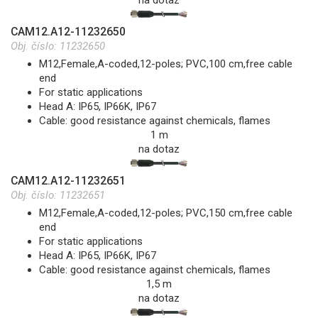
na dotaz
CAM12.A12-11232650
Obj. číslo:
11232650
M12,Female,A-coded,12-poles; PVC,100 cm,free cable
end
For static applications
Head A: IP65, IP66K, IP67
Cable: good resistance against chemicals, flames
1 m
na dotaz
CAM12.A12-11232651
Obj. číslo:
11232651
M12,Female,A-coded,12-poles; PVC,150 cm,free cable
end
For static applications
Head A: IP65, IP66K, IP67
Cable: good resistance against chemicals, flames
1,5 m
na dotaz