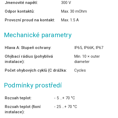
Jmenovité napětí:
300 V
Odpor kontaktů:
Max. 30 mOhm
Provozní proud na kontakt:
Max. 1.5 A
Mechanické parametry
Hlava A: Stupeň ochrany:
IP65, IP66K, IP67
Ohýbací rádius (pohyblivá
Min. 10 × outer
instalace):
diameter
Počet ohybových cyklů (C drážka:
Cycles
Podmínky prostředí
Rozsah teplot:
- 5 ...+ 70 °C
Rozsah teplot (fixní
- 25 ...+ 70 °C
instalace):