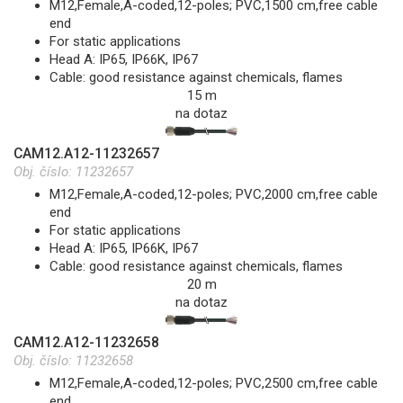
M12,Female,A-coded,12-poles; PVC,1500 cm,free cable
end
For static applications
Head A: IP65, IP66K, IP67
Cable: good resistance against chemicals, flames
15 m
na dotaz
CAM12.A12-11232657
Obj. číslo:
11232657
M12,Female,A-coded,12-poles; PVC,2000 cm,free cable
end
For static applications
Head A: IP65, IP66K, IP67
Cable: good resistance against chemicals, flames
20 m
na dotaz
CAM12.A12-11232658
Obj. číslo:
11232658
M12,Female,A-coded,12-poles; PVC,2500 cm,free cable
end