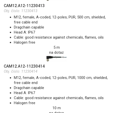
CAM12.A12-11230413
Obj. číslo:
11230413
M12, female, A-coded, 12-poles; PUR, 500 cm, shielded,
free cable end
Dragchain capable
Head A: IP67
Cable: good resistance against chemicals, flames, oils
Halogen free
5 m
na dotaz
CAM12.A12-11230414
Obj. číslo:
11230414
M12, female, A-coded, 12-poles; PUR, 1000 cm, shielded,
free cable end
Dragchain capable
Head A: IP67
Cable: good resistance against chemicals, flames, oils
Halogen free
10 m