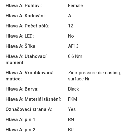
Hlava A: Pohlaví:
Female
Hlava A: Kódování:
A
Hlava A: Počet pólů:
12
Hlava A: LED:
No
Hlava A: Šířka:
AF13
Hlava A: Utahovací
0.6 Nm
moment:
Hlava A: Vroubkovaná
Zinc-pressure die casting,
matice:
surface Ni
Hlava A: Barva:
Black
Hlava A: Materiál těsnění:
FKM
Označovací strana A:
Yes
Hlava A: pin 1:
BN
Hlava A: pin 2:
BU