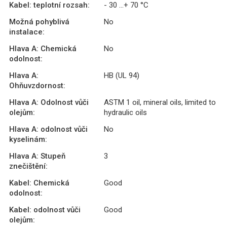
Kabel: teplotní rozsah:
- 30 ...+ 70 °C
Možná pohyblivá
No
instalace:
Hlava A: Chemická
No
odolnost:
Hlava A:
HB (UL 94)
Ohňuvzdornost:
Hlava A: Odolnost vůči
ASTM 1 oil, mineral oils, limited to
olejům:
hydraulic oils
Hlava A: odolnost vůči
No
kyselinám:
Hlava A: Stupeň
3
znečištění:
Kabel: Chemická
Good
odolnost:
Kabel: odolnost vůči
Good
olejům: