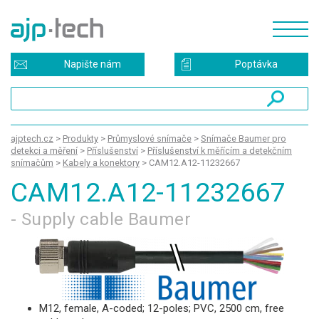
Napište nám
Poptávka
ajptech.cz
>
Produkty
>
Průmyslové snímače
>
Snímače Baumer pro
detekci a měření
>
Příslušenství
>
Příslušenství k měřícím a detekčním
snímačům
>
Kabely a konektory
>
CAM12.A12-11232667
CAM12.A12-11232667
- Supply cable Baumer
M12, female, A-coded; 12-poles; PVC, 2500 cm, free