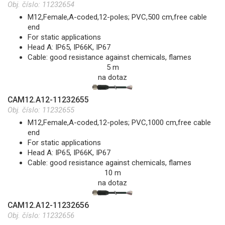
Obj. číslo:
11232654
M12,Female,A-coded,12-poles; PVC,500 cm,free cable
end
For static applications
Head A: IP65, IP66K, IP67
Cable: good resistance against chemicals, flames
5 m
na dotaz
CAM12.A12-11232655
Obj. číslo:
11232655
M12,Female,A-coded,12-poles; PVC,1000 cm,free cable
end
For static applications
Head A: IP65, IP66K, IP67
Cable: good resistance against chemicals, flames
10 m
na dotaz
CAM12.A12-11232656
Obj. číslo:
11232656