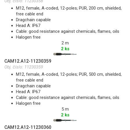
Obj. číslo:
11230358
M12, female, A-coded, 12-poles; PUR, 200 cm, shielded,
free cable end
Dragchain capable
Head A: IP67
Cable: good resistance against chemicals, flames, oils
Halogen free
2 m
2 ks
CAM12.A12-11230359
Obj. číslo:
11230359
M12, female, A-coded, 12-poles; PUR, 500 cm, shielded,
free cable end
Dragchain capable
Head A: IP67
Cable: good resistance against chemicals, flames, oils
Halogen free
5 m
2 ks
CAM12.A12-11230360