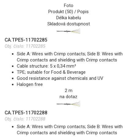
Foto
Produkt (50) / Popis
Délka kabelu
Skladová dostupnost
CA.TPE5-11702285
Obj. číslo:
11702285
Side A: Wires with Crimp contacts; Side B: Wires with
Crimp contacts and shielding with Crimp contacts
Cable structure: 5 x 0,34 mm²
TPE; suitable for Food & Beverage
Good resistance against chemicals and UV
Halogen free
2 m
na dotaz
CA.TPE5-11702288
Obj. číslo:
11702288
Side A: Wires with Crimp contacts; Side B: Wires with
Crimp contacts and shielding with Crimp contacts