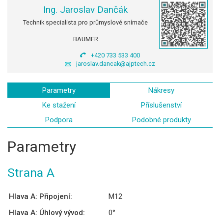
Ing. Jaroslav Dančák
Technik specialista pro průmyslové snímače
BAUMER
+420 733 533 400
jaroslav.dancak@ajptech.cz
Parametry
Nákresy
Ke stažení
Příslušenství
Podpora
Podobné produkty
Parametry
Strana A
Hlava A: Připojení:
M12
Hlava A: Úhlový vývod:
0°