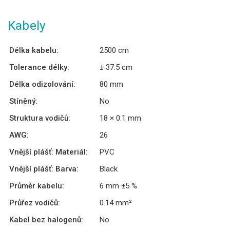
Kabely
Délka kabelu:
2500 cm
Tolerance délky:
± 37.5 cm
Délka odizolování:
80 mm
Stíněný:
No
Struktura vodičů:
18 × 0.1 mm
AWG:
26
Vnější plášť: Materiál:
PVC
Vnější plášť: Barva:
Black
Průměr kabelu:
6 mm ±5 %
Průřez vodičů:
0.14 mm²
Kabel bez halogenů:
No