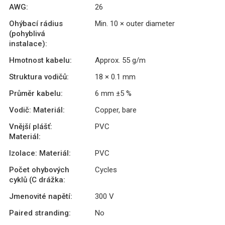
AWG:
26
Ohýbací rádius
Min. 10 × outer diameter
(pohyblivá
instalace):
Hmotnost kabelu:
Approx. 55 g/m
Struktura vodičů:
18 × 0.1 mm
Průměr kabelu:
6 mm ±5 %
Vodič: Materiál:
Copper, bare
Vnější plášť:
PVC
Materiál:
Izolace: Materiál:
PVC
Počet ohybových
Cycles
cyklů (C drážka:
Jmenovité napětí:
300 V
Paired stranding:
No