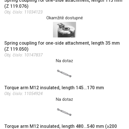
Spring coupling for one-side attachment, length 115 mm
(Z 119.076)
Obj. číslo:
11034123
Okamžitě dostupné
Spring coupling for one-side attachment, length 35 mm
(Z 119.050)
Obj. číslo:
10147837
Na dotaz
Torque arm M12 insulated, length 145...170 mm
Obj. číslo:
11054924
Na dotaz
Torque arm M12 insulated, length 480...540 mm (≥200