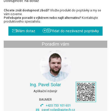
Dostupnost:
na dotaz
Chcete znát dostupnost zboží?
Vložte produkt do poptávky a my se
vám ozveme.
Potřebujete poradit s výběrem nebo najít alternativu?
Kontaktujte
produktového specialistu.
+
Mám dotaz
Přidat do nezávazné poptávky
Poradím vám
Ing. Pavel Solar
Aplikační inženýr
BAUMER
+420 733 101 651
pavel.solar@ajptech.cz