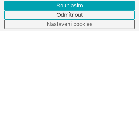
Souhlasím
Odmítnout
Torque arm, 1-arm (mounting kit 092)
Nastavení cookies
Obj. číslo:
11069239
Na dotaz
Torque arm, 1-arm (mounting kit 098)
Obj. číslo:
11095284
Na dotaz
Torque arm, 1-arm open (mounting kit 200)
Obj. číslo:
11129153
Na dotaz
Torque arm, 3-arm (mounting kit 019)