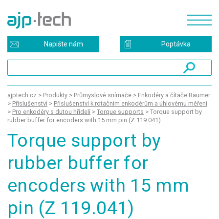
Napište nám
Poptávka
ajptech.cz
>
Produkty
>
Průmyslové snímače
>
Enkodéry a čítače Baumer
>
Příslušenství
>
Příslušenství k rotačním enkodérům a úhlovému měření
>
Pro enkodéry s dutou hřídelí
>
Torque supports
>
Torque support by
rubber buffer for encoders with 15 mm pin (Z 119.041)
Torque support by
rubber buffer for
encoders with 15 mm
pin (Z 119.041)