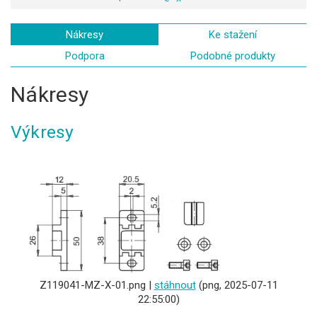
Nákresy
Ke stažení
Podpora
Podobné produkty
Nákresy
Výkresy
Z119041-MZ-X-01.png |
stáhnout
(png, 2025-07-11
22:55:00)