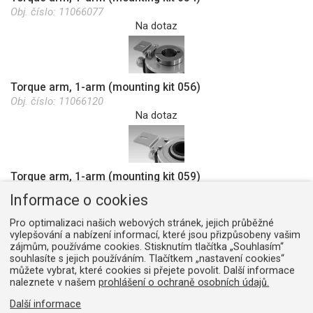
Obj. číslo:
11066077
Na dotaz
Torque arm, 1-arm (mounting kit 056)
Obj. číslo:
11066120
Na dotaz
Torque arm, 1-arm (mounting kit 059)
Obj. číslo:
11069187
Informace o cookies
Na dotaz
Pro optimalizaci našich webových stránek, jejich průběžné
vylepšování a nabízení informací, které jsou přizpůsobeny vašim
zájmům, používáme cookies. Stisknutím tlačítka „Souhlasím“
souhlasíte s jejich používáním. Tlačítkem „nastavení cookies“
Torque arm, 1-arm (mounting kit 091)
můžete vybrat, které cookies si přejete povolit. Další informace
Obj. číslo:
11066208
naleznete v našem
prohlášení o ochraně osobních údajů.
Na dotaz
Další informace