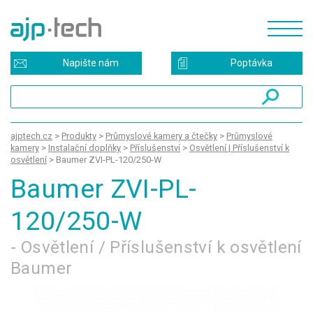
Napište nám
Poptávka
ajptech.cz
>
Produkty
>
Průmyslové kamery a čtečky
>
Průmyslové
kamery
>
Instalační doplňky
>
Příslušenství
>
Osvětlení | Příslušenství k
osvětlení
>
Baumer ZVI-PL-120/250-W
Baumer ZVI-PL-
120/250-W
- Osvětlení / Příslušenství k osvětlení
Baumer