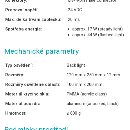
Konektory:
M8/4-pin male connector
Pracovní napětí:
24 VDC
Max. délka trvání záblesku:
20 ms
Spotřeba energie:
approx. 17 W (steady light)
approx. 44 W (flashed light)
Mechanické parametry
Typ osvětlení:
Back light
Rozměry:
120 mm x 250 mm x 12 mm
Rozměry osvětlené oblasti:
100 mm x 200 mm
Materiál krycího skla:
PMMA (acrylic glass)
Materiál pouzdra:
aluminum (anodized, black)
Hmotnost:
≤ 600 g
Podmínky prostředí