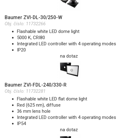
Baumer ZVI-DL-30/250-W
Obj. číslo:
11732266
Flashable white LED dome light
5000 K, CRI80
Integrated LED controller with 4 operating modes
IP20
na dotaz
Baumer ZVI-FDL-240/330-R
Obj. číslo:
11732281
Flashable white LED flat dome light
Red (625 nm), diffuse
36 mm lens hole
Integrated LED controller with 4 operating modes
IP54
na dotaz