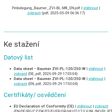
Pinbelegung_Baumer_ZVI-BL-M8_EN.pdf |
stáhnout
|
zobrazit
(pdf, 2025-05-09 06:36:17)
Ke stažení
Datový list
Data sheet – Baumer ZVI-PL-120/250-W
|
stáhnout
|
zobrazit
(DE, pdf, 2025-09-29 17:03:04)
Data sheet – Baumer ZVI-PL-120/250-W
|
stáhnout
|
zobrazit
(EN, pdf, 2025-09-29 17:03:04)
Certifikáty/ osvědčení
EU Declaration of Conformity (CE)
|
stáhnout
|
zobrazit
(EN/DE/BG/CZ/DK/ES/FI/FR/GR/HU/IT/LT/LV/NL/NO/PL/PT