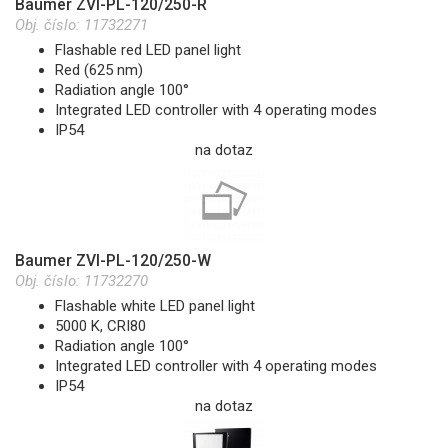
Baumer ZVI-PL-120/250-R
Obj. číslo:
11732271
Flashable red LED panel light
Red (625 nm)
Radiation angle 100°
Integrated LED controller with 4 operating modes
IP54
na dotaz
Baumer ZVI-PL-120/250-W
Obj. číslo:
11732270
Flashable white LED panel light
5000 K, CRI80
Radiation angle 100°
Integrated LED controller with 4 operating modes
IP54
na dotaz