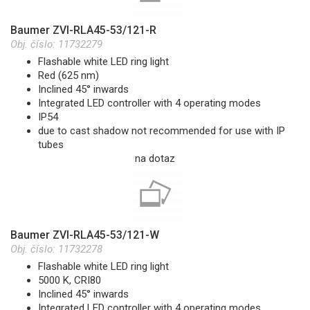
Baumer ZVI-RLA45-53/121-R
Obj. číslo:
11732279
Flashable white LED ring light
Red (625 nm)
Inclined 45° inwards
Integrated LED controller with 4 operating modes
IP54
due to cast shadow not recommended for use with IP
tubes
na dotaz
Baumer ZVI-RLA45-53/121-W
Obj. číslo:
11732278
Flashable white LED ring light
5000 K, CRI80
Inclined 45° inwards
Integrated LED controller with 4 operating modes