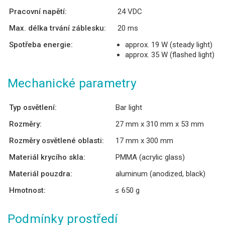
Pracovní napětí:
24 VDC
Max. délka trvání záblesku:
20 ms
Spotřeba energie:
approx. 19 W (steady light)
approx. 35 W (flashed light)
Mechanické parametry
Typ osvětlení:
Bar light
Rozměry:
27 mm x 310 mm x 53 mm
Rozměry osvětlené oblasti:
17 mm x 300 mm
Materiál krycího skla:
PMMA (acrylic glass)
Materiál pouzdra:
aluminum (anodized, black)
Hmotnost:
≤ 650 g
Podmínky prostředí