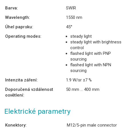
Barva:
SWIR
Wavelength:
1550 nm
Úhel paprsku:
45°
Operating modes:
steady light
steady light with brightness
control
flashed light with PNP
sourcing
flashed light with NPN
sourcing
Intenzita záření:
1.9 W/sr ±7 %
Doporučená vzdálenost
50 mm ... 400 mm
osvětlení:
Elektrické parametry
Konektory:
M12/5-pin male connector