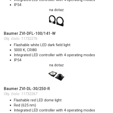
IP54
na dotaz
Baumer ZVI-DFL-100/141-W
Obj. číslo:
11732276
Flashable white LED dark field light
5000 K, CRI80
Integrated LED controller with 4 operating modes
IP54
na dotaz
Baumer ZVI-DL-30/250-R
Obj. číslo:
11732267
Flashable red LED dome light
Red (625 nm)
Integrated LED controller with 4 operating modes