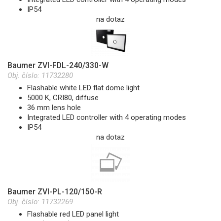
IP54
na dotaz
Baumer ZVI-FDL-240/330-W
Obj. číslo:
11732280
Flashable white LED flat dome light
5000 K, CRI80, diffuse
36 mm lens hole
Integrated LED controller with 4 operating modes
IP54
na dotaz
Baumer ZVI-PL-120/150-R
Obj. číslo:
11732269
Flashable red LED panel light