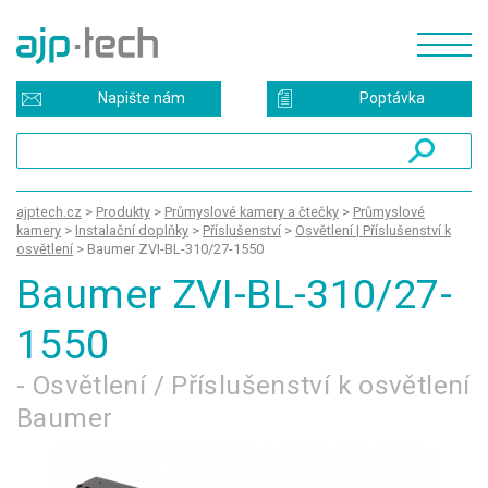
Napište nám
Poptávka
ajptech.cz
>
Produkty
>
Průmyslové kamery a čtečky
>
Průmyslové
kamery
>
Instalační doplňky
>
Příslušenství
>
Osvětlení | Příslušenství k
osvětlení
>
Baumer ZVI-BL-310/27-1550
Baumer ZVI-BL-310/27-
1550
- Osvětlení / Příslušenství k osvětlení
Baumer