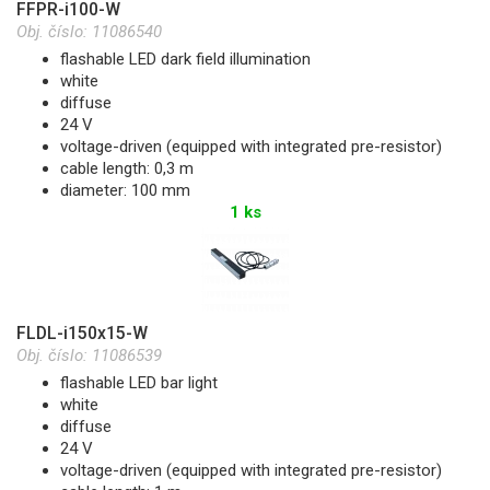
FFPR-i100-W
Obj. číslo:
11086540
flashable LED dark field illumination
white
diffuse
24 V
voltage-driven (equipped with integrated pre-resistor)
cable length: 0,3 m
diameter: 100 mm
1 ks
FLDL-i150x15-W
Obj. číslo:
11086539
flashable LED bar light
white
diffuse
24 V
voltage-driven (equipped with integrated pre-resistor)