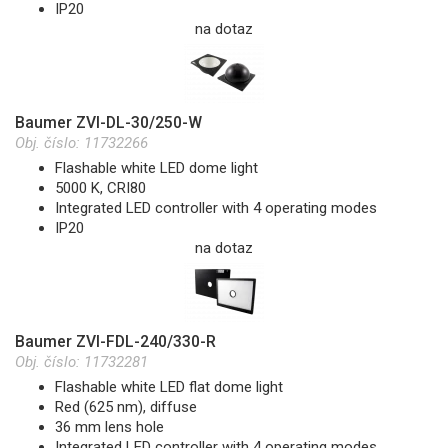
IP20
na dotaz
Baumer ZVI-DL-30/250-W
Obj. číslo:
11732266
Flashable white LED dome light
5000 K, CRI80
Integrated LED controller with 4 operating modes
IP20
na dotaz
Baumer ZVI-FDL-240/330-R
Obj. číslo:
11732281
Flashable white LED flat dome light
Red (625 nm), diffuse
36 mm lens hole
Integrated LED controller with 4 operating modes