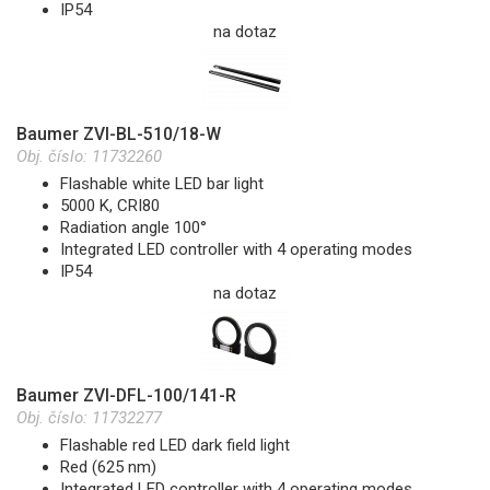
IP54
na dotaz
Baumer ZVI-BL-510/18-W
Obj. číslo:
11732260
Flashable white LED bar light
5000 K, CRI80
Radiation angle 100°
Integrated LED controller with 4 operating modes
IP54
na dotaz
Baumer ZVI-DFL-100/141-R
Obj. číslo:
11732277
Flashable red LED dark field light
Red (625 nm)
Integrated LED controller with 4 operating modes